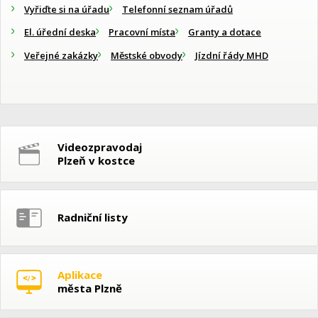
Vyřiďte si na úřadu
Telefonní seznam úřadů
El. úřední deska
Pracovní místa
Granty a dotace
Veřejné zakázky
Městské obvody
Jízdní řády MHD
Videozpravodaj
Plzeň v kostce
Radniční listy
Aplikace
města Plzně