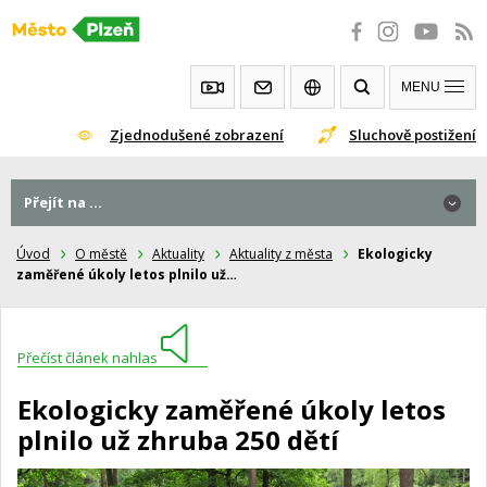
Přeskočit
na
obsah
MENU
Zjednodušené zobrazení
Sluchově postižení
Přejít na ...
Úvod
O městě
Aktuality
Aktuality z města
Ekologicky
zaměřené úkoly letos plnilo už…
Přečíst článek nahlas
Ekologicky zaměřené úkoly letos
plnilo už zhruba 250 dětí