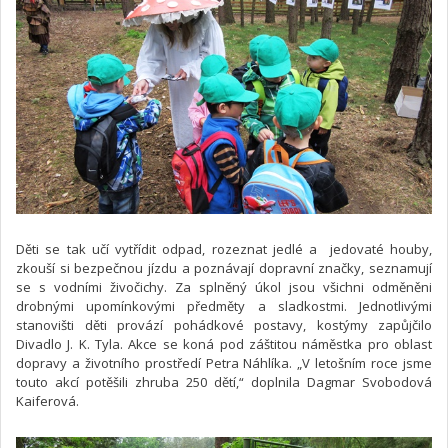
Děti se tak učí vytřídit odpad, rozeznat jedlé a jedovaté houby,
zkouší si bezpečnou jízdu a poznávají dopravní značky, seznamují
se s vodními živočichy. Za splněný úkol jsou všichni odměněni
drobnými upomínkovými předměty a sladkostmi. Jednotlivými
stanovišti děti provází pohádkové postavy, kostýmy zapůjčilo
Divadlo J. K. Tyla. Akce se koná pod záštitou náměstka pro oblast
dopravy a životního prostředí Petra Náhlíka. „V letošním roce jsme
touto akcí potěšili zhruba 250 dětí,“ doplnila Dagmar Svobodová
Kaiferová.