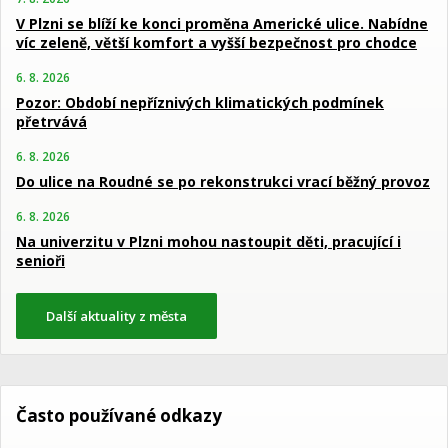
V Plzni se blíží ke konci proměna Americké ulice. Nabídne
víc zeleně, větší komfort a vyšší bezpečnost pro chodce
6. 8. 2026
Pozor: Období nepříznivých klimatických podmínek
přetrvává
6. 8. 2026
Do ulice na Roudné se po rekonstrukci vrací běžný provoz
6. 8. 2026
Na univerzitu v Plzni mohou nastoupit děti, pracující i
senioři
Další aktuality z města
Často používané odkazy