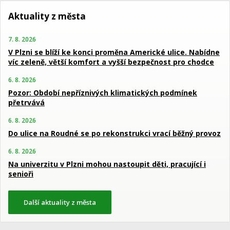
Aktuality z města
7. 8. 2026
V Plzni se blíží ke konci proměna Americké ulice. Nabídne
víc zeleně, větší komfort a vyšší bezpečnost pro chodce
6. 8. 2026
Pozor: Období nepříznivých klimatických podmínek
přetrvává
6. 8. 2026
Do ulice na Roudné se po rekonstrukci vrací běžný provoz
6. 8. 2026
Na univerzitu v Plzni mohou nastoupit děti, pracující i
senioři
Další aktuality z města