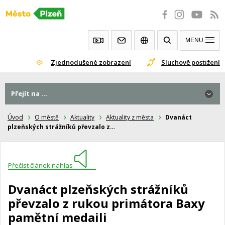
Přeskočit
na
obsah
MENU
Zjednodušené zobrazení
Sluchově postižení
Přejít na ...
Úvod
O městě
Aktuality
Aktuality z města
Dvanáct
plzeňských strážníků převzalo z…
Přečíst článek nahlas
Dvanáct plzeňských strážníků
převzalo z rukou primátora Baxy
pamětní medaili