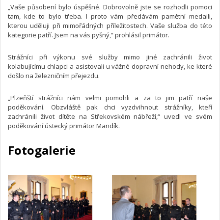
„Vaše působení bylo úspěšné. Dobrovolně jste se rozhodli pomoci
tam, kde to bylo třeba. I proto vám předávám pamětní medaili,
kterou uděluji při mimořádných příležitostech. Vaše služba do této
kategorie patří. Jsem na vás pyšný,“ prohlásil primátor.
Strážníci při výkonu své služby mimo jiné zachránili život
kolabujícímu chlapci a asistovali u vážné dopravní nehody, ke které
došlo na železničním přejezdu.
„Plzeňští strážníci nám velmi pomohli a za to jim patří naše
poděkování. Obzvláště pak chci vyzdvihnout strážníky, kteří
zachránili život dítěte na Střekovském nábřeží,“ uvedl ve svém
poděkování ústecký primátor Mandík.
Fotogalerie