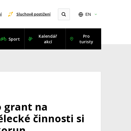
í
Sluchově postižení
EN
Kalendář
Pro
Sport
akcí
turisty
 grant na
lecké činnosti si
korun