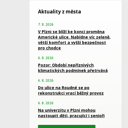
Aktuality z města
7. 8. 2026
V Plzni se blíží ke konci proměna
Americké ulice. Nabídne víc zeleně,
větší komfort a vyšší bezpečnost
pro chodce
6. 8. 2026
Pozor: Období nepříznivých
klimatických podmínek přetrvává
6. 8. 2026
Do ulice na Roudné se po
rekonstrukci vrací běžný provoz
6. 8. 2026
Na univerzitu v Plzni mohou
nastoupit děti, pracující i senioři