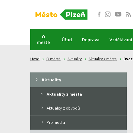
Přeskočit
na
obsah
O
Úřad
Doprava
Vzdělávání
městě
Úvod
O městě
Aktuality
Aktuality z města
Dvac
Aktuality
Aktuality z města
Aktuality z obvodů
Pro média