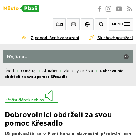
Přeskočit
na
obsah
MENU
Zjednodušené zobrazení
Sluchově postižení
Přejít na ...
Úvod
O městě
Aktuality
Aktuality z města
Dobrovolníci
obdrželi za svou pomoc Křesadlo
Přečíst článek nahlas
Dobrovolníci obdrželi za svou
pomoc Křesadlo
Už podvacáté se v Plzni konalo slavnostní předávání cen