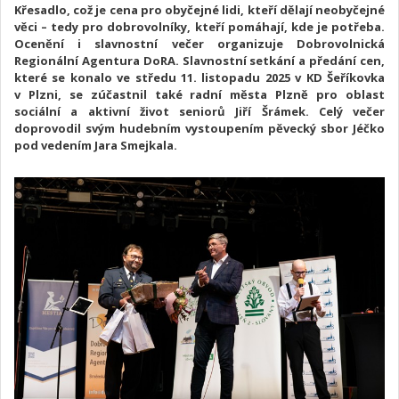
Křesadlo, což je cena pro obyčejné lidi, kteří dělají neobyčejné
věci – tedy pro dobrovolníky, kteří pomáhají, kde je potřeba.
Ocenění i slavnostní večer organizuje Dobrovolnická
Regionální Agentura DoRA. Slavnostní setkání a předání cen,
které se konalo ve středu 11. listopadu 2025 v KD Šeříkovka
v Plzni, se zúčastnil také radní města Plzně pro oblast
sociální a aktivní život seniorů Jiří Šrámek. Celý večer
doprovodil svým hudebním vystoupením pěvecký sbor Jéčko
pod vedením Jara Smejkala.