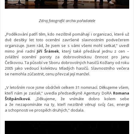
Zdroj fotografií: archiv pořadatele
„Poděkování patří těm, kdo nezištně pomáhají i organizaci, které už
dvě desítky let toto ocenění završené slavnostním podvečerem
organizuje. Jsem rád, že jsem se s vámi všemi mohl setkat,“ uvedl
mimo jiné radní
Jiří Šrámek
, který také předával jednu z cen –
zvláštní ocenění poroty za dobrovolnickou činnost pro Janu
Češkovou. Ta působí ve Sboru dobrovolných hasičů Kožlany od roku
2005 jako vedoucí kolektivu Mladých hasičů. Slavnostního večera
se nemohla zúčastnit, cenu převzal její manžel.
„V letošním roce jsme obdrželi celkem 31 nominací. Děkujeme všem,
kteří nám je zaslali,“ uvedla předsedkyně Agentury DoRA
Romana
Štěpáníková
. „Děkujeme, že vnímáte dobro kolem sebe
a že nezapomínáte na ty, kteří nezištně věnují svůj čas, energii
a schopnosti ve prospěch druhých,“ dodala.