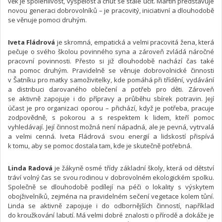
věk je spolehlivost, vyspělost a chuť se stále učit. Martin představuje
novou generaci dobrovolníků – je pracovitý, iniciativní a dlouhodobě
se věnuje pomoci druhým.
Iveta Fládrová
je skromná, empatická a velmi pracovitá žena, která
pečuje o svého školou povinného syna a zároveň zvládá náročné
pracovní povinnosti. Přesto si již dlouhodobě nachází čas také
na pomoc druhým. Pravidelně se věnuje dobrovolnické činnosti
v Šatníku pro matky samoživitelky, kde pomáhá při třídění, vydávání
a distribuci darovaného oblečení a potřeb pro děti. Zároveň
se aktivně zapojuje i do přípravy a průběhu sbírek potravin. Její
účast je pro organizaci oporou – přichází, když je potřeba, pracuje
zodpovědně, s pokorou a s respektem k lidem, kteří pomoc
vyhledávají. Její činnost možná není nápadná, ale je pevná, vytrvalá
a velmi cenná. Iveta Fládrová svou energií a lidskostí přispívá
k tomu, aby se pomoc dostala tam, kde je skutečně potřebná.
Linda Radová
je žákyně osmé třídy základní školy, která od dětství
tráví volný čas se svou rodinou v dobrovolném ekologickém spolku.
Společně se dlouhodobě podílejí na péči o lokality s výskytem
obojživelníků, zejména na pravidelném sečení vegetace kolem tůní.
Linda se aktivně zapojuje i do odbornějších činností, například
do kroužkování labutí. Má velmi dobré znalosti o přírodě a dokáže je