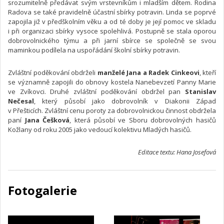
srozumitelně předávat svým vrstevníkům i mladším dětem. Rodina
Radova se také pravidelně účastní sbírky potravin. Linda se poprvé
zapojila již v předškolním věku a od té doby je její pomoc ve skladu
i při organizaci sbírky vysoce spolehlivá. Postupně se stala oporou
dobrovolnického týmu a při jarní sbírce se společně se svou
maminkou podílela na uspořádání školní sbírky potravin.
Zvláštní poděkování obdrželi
manželé Jana a Radek Cinkeovi
, kteří
se významně zapojili do obnovy kostela Nanebevzetí Panny Marie
ve Zvíkovci. Druhé zvláštní poděkování obdržel pan
Stanislav
Nečesal
, který působí jako dobrovolník v Diakonii Západ
v Přešticích. Zvláštní cenu poroty za dobrovolnickou činnost obdržela
paní
Jana Češková
, která působí ve Sboru dobrovolných hasičů
Kožlany od roku 2005 jako vedoucí kolektivu Mladých hasičů.
Editace textu: Hana Josefová
Fotogalerie