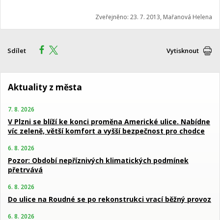
Zveřejněno: 23. 7. 2013, Mařanová Helena
Sdílet
Vytisknout
Aktuality z města
7. 8. 2026
V Plzni se blíží ke konci proměna Americké ulice. Nabídne
víc zeleně, větší komfort a vyšší bezpečnost pro chodce
6. 8. 2026
Pozor: Období nepříznivých klimatických podmínek
přetrvává
6. 8. 2026
Do ulice na Roudné se po rekonstrukci vrací běžný provoz
6. 8. 2026