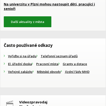
Na univerzitu v Plzni mohou nastoupit děti, pracující i
senioři
Další aktuality z města
Často používané odkazy
Vyřiďte si na úřadu
Telefonní seznam úřadů
El. úřední deska
Pracovní místa
Granty a dotace
Veřejné zakázky
Městské obvody
Jízdní řády MHD
Videozpravodaj