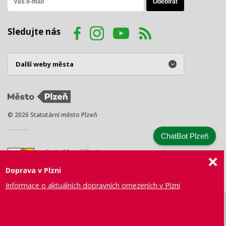
Sledujte nás
© 2026 Statutární město Plzeň
ChatBot Plzeň
náměstí Republiky 1
301 00 Plzeň
Doprava v Plzni
Tel.: +420 378 031 111
E-mail:
posta@plzen.eu
Informace o aktuálních dopravních omezeních v Plzni
Mapa
Prohlášení
Právní
Správa webu
Certifikace
stránek
o přístupnosti
ujednání
města Plzně
ISO