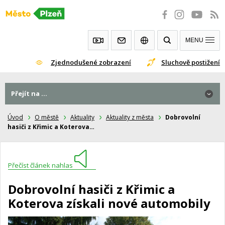
Přeskočit
na
obsah
MENU
Zjednodušené zobrazení
Sluchově postižení
Přejít na ...
Úvod
O městě
Aktuality
Aktuality z města
Dobrovolní
hasiči z Křimic a Koterova…
Přečíst článek nahlas
Dobrovolní hasiči z Křimic a
Koterova získali nové automobily