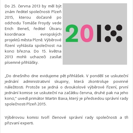
Do 25. června 2013 by měl být
znám ředitel společnosti Plzeň
2015, kterou dočasně po
odchodu Tomáše Froydy vede
Erich Beneš, ředitel Útvaru
koordinace evropských
projektů města Plzně. Výběrové
řízení vyhlásila společnost na
konci března. Do 15. května
2013 mohli uchazeči zasílat
písemné přihlášky.
„Do dnešního dne evidujeme pět přihlášek. V pondělí se uskuteční
jednání administrativní skupiny, která zkontroluje povinné
náležitosti. Protože se jedná o dvoukolové výběrové řízení, první
jednání komise se uskuteční na začátku června, druhé pak na jeho
konci,“ uvedl primátor Martin Baxa, který je předsedou správní rady
společnosti Plzeň 2015.
Výběrovou komisi tvoří členové správní rady společnosti a tři
přizvaní experti.