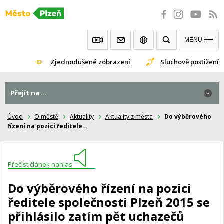
Přeskočit
na
obsah
MENU
Zjednodušené zobrazení
Sluchově postižení
Přejít na ...
Úvod
O městě
Aktuality
Aktuality z města
Do výběrového
řízení na pozici ředitele…
Přečíst článek nahlas
Do výběrového řízení na pozici
ředitele společnosti Plzeň 2015 se
přihlásilo zatím pět uchazečů