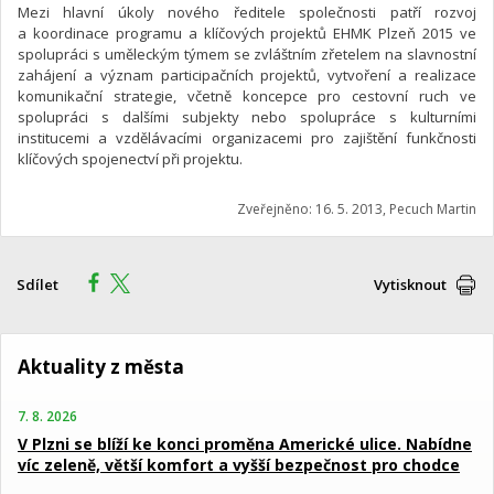
Mezi hlavní úkoly nového ředitele společnosti patří rozvoj
a koordinace programu a klíčových projektů EHMK Plzeň 2015 ve
spolupráci s uměleckým týmem se zvláštním zřetelem na slavnostní
zahájení a význam participačních projektů, vytvoření a realizace
komunikační strategie, včetně koncepce pro cestovní ruch ve
spolupráci s dalšími subjekty nebo spolupráce s kulturními
institucemi a vzdělávacími organizacemi pro zajištění funkčnosti
klíčových spojenectví při projektu.
Zveřejněno: 16. 5. 2013, Pecuch Martin
Sdílet
Vytisknout
Aktuality z města
7. 8. 2026
V Plzni se blíží ke konci proměna Americké ulice. Nabídne
víc zeleně, větší komfort a vyšší bezpečnost pro chodce