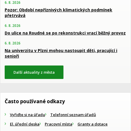
6. 8. 2026
Pozor: Období nepříznivých klimatických podmínek
přetrvává
6. 8. 2026
Do ulice na Roudné se po rekonstrukci vrací běžný provoz
6. 8. 2026
Na univerzitu v Plzni mohou nastoupit děti, pracující i
senioři
Další aktuality z města
Často používané odkazy
Vyřiďte si na úřadu
Telefonní seznam úřadů
El. úřední deska
Pracovní místa
Granty a dotace