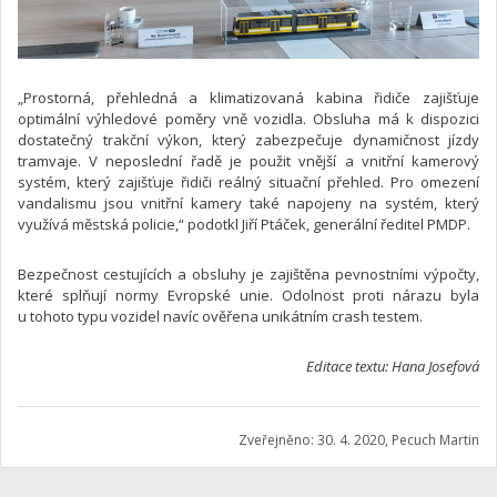
„Prostorná, přehledná a klimatizovaná kabina řidiče zajišťuje
optimální výhledové poměry vně vozidla. Obsluha má k dispozici
dostatečný trakční výkon, který zabezpečuje dynamičnost jízdy
tramvaje. V neposlední řadě je použit vnější a vnitřní kamerový
systém, který zajišťuje řidiči reálný situační přehled. Pro omezení
vandalismu jsou vnitřní kamery také napojeny na systém, který
využívá městská policie,“ podotkl Jiří Ptáček, generální ředitel PMDP.
Bezpečnost cestujících a obsluhy je zajištěna pevnostními výpočty,
které splňují normy Evropské unie. Odolnost proti nárazu byla
u tohoto typu vozidel navíc ověřena unikátním crash testem.
Editace textu: Hana Josefová
Zveřejněno: 30. 4. 2020, Pecuch Martin