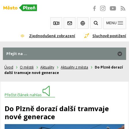
Přeskočit
na
obsah
MENU
Zjednodušené zobrazení
Sluchově postižení
Přejít na ...
Úvod
O městě
Aktuality
Aktuality z města
Do Plzně dorazí
další tramvaje nové generace
Přečíst článek nahlas
Do Plzně dorazí další tramvaje
nové generace