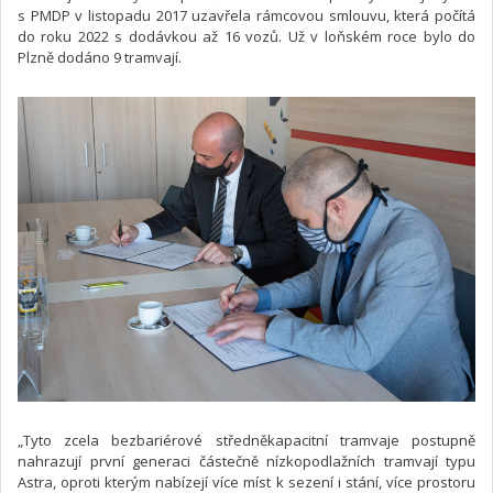
s PMDP v listopadu 2017 uzavřela rámcovou smlouvu, která počítá
do roku 2022 s dodávkou až 16 vozů. Už v loňském roce bylo do
Plzně dodáno 9 tramvají.
„Tyto zcela bezbariérové středněkapacitní tramvaje postupně
nahrazují první generaci částečně nízkopodlažních tramvají typu
Astra, oproti kterým nabízejí více míst k sezení i stání, více prostoru