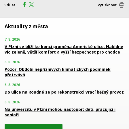
Sdílet
Vytisknout
Aktuality z města
7. 8. 2026
V Plzni se blíží ke konci proměna Americké ulice. Nabídne
víc zeleně, větší komfort a vyšší bezpečnost pro chodce
6. 8. 2026
Pozor: Období nepříznivých klimatických podmínek
přetrvává
6. 8. 2026
Do ulice na Roudné se po rekonstrukci vrací běžný provoz
6. 8. 2026
Na univerzitu v Plzni mohou nastoupit děti, pracující i
senioři