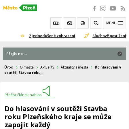
Přeskočit
na
obsah
MENU
Zjednodušené zobrazení
Sluchově postižení
Přejít na ...
Úvod
O městě
Aktuality
Aktuality z města
Do hlasování v
soutěži Stavba roku…
Přečíst článek nahlas
Do hlasování v soutěži Stavba
roku Plzeňského kraje se může
zapojit každý