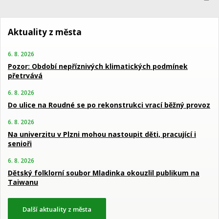
Aktuality z města
6. 8. 2026
Pozor: Období nepříznivých klimatických podmínek
přetrvává
6. 8. 2026
Do ulice na Roudné se po rekonstrukci vrací běžný provoz
6. 8. 2026
Na univerzitu v Plzni mohou nastoupit děti, pracující i
senioři
6. 8. 2026
Dětský folklorní soubor Mladinka okouzlil publikum na
Taiwanu
Další aktuality z města