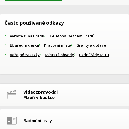
Často používané odkazy
Vyřiďte si na úřadu
Telefonní seznam úřadů
El. úřední deska
Pracovní místa
Granty a dotace
Veřejné zakázky
Městské obvody
Jízdní řády MHD
Videozpravodaj
Plzeň v kostce
Radniční listy