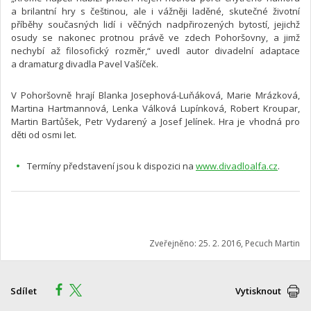
a brilantní hry s češtinou, ale i vážněji laděné, skutečné životní
příběhy současných lidí i věčných nadpřirozených bytostí, jejichž
osudy se nakonec protnou právě ve zdech Pohoršovny, a jimž
nechybí až filosofický rozměr,“ uvedl autor divadelní adaptace
a dramaturg divadla Pavel Vašíček.
V Pohoršovně hrají Blanka Josephová-Luňáková, Marie Mrázková,
Martina Hartmannová, Lenka Válková Lupínková, Robert Kroupar,
Martin Bartůšek, Petr Vydarený a Josef Jelínek. Hra je vhodná pro
děti od osmi let.
Termíny představení jsou k dispozici na
www.divadloalfa.cz
.
Zveřejněno: 25. 2. 2016, Pecuch Martin
Sdílet
Vytisknout