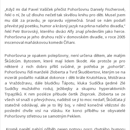
„Když mi dal Pavel Vašíček přečíst Pohoršovnu Daniely Fischerové,
řekl o ní, že už dlouho nečetl tak skvělou knihu pro děti. Musel jsem
mu dát za pravdu, je opravdu výjimečná. Snad se nám podaří
převést její poetiku, humor a krásný jazyk na prkna našeho divadla,“
řekl Petr Borovský, kterého diváci Alfy znají především jako herce.
Pohoršovna je jeho druhou režií v domovském divadle, v roce 2005
inscenoval maňáskovou komedii Číňani.
Pohoršovna je opakem polepšovny, není určena dětem, ale malým
Škůdcům. Bytostem, které mají lidem škodit. Ale protože je pro
některé z nich dobro příliš svůdné, je potřeba je „pohoršit“.
Pohoršovnu řídí manželé Zloberta a Tvrd Škudibertovi, kterým se na
inzerát podařilo nalákat dokonce i děti krále Krutohlava, Mstižrava
a Vraždožravu, dále bludičku Ťápotu, kluka Sudíčka (jediné Zlé
Sudičky mužského rodu), Ježibejby a skupinu hyperaktivních
Trpajzlíků. K nim posléze přibude čertík Zloprcek. Zloberta se ze
všech sil snaží o převýchovu, naštěstí se jí to moc nedaří, Škůdčata jí
statečně odolávají, ale je to lítý boj, v němž konečné vítězství do
poslední chvíle visí na vlásku. Ke konci příběhu se obyvatelé
Pohoršovny střetnou se samotným Peklem.
„Kromě napětí nabízí příběh nejen notnou porci chytrého humoru