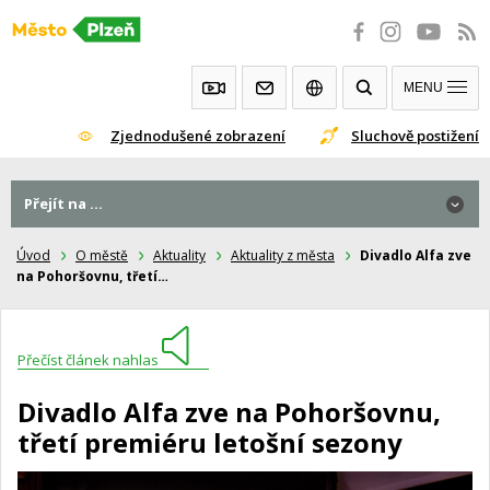
Přeskočit
na
obsah
MENU
Zjednodušené zobrazení
Sluchově postižení
Přejít na ...
Úvod
O městě
Aktuality
Aktuality z města
Divadlo Alfa zve
na Pohoršovnu, třetí…
Přečíst článek nahlas
Divadlo Alfa zve na Pohoršovnu,
třetí premiéru letošní sezony