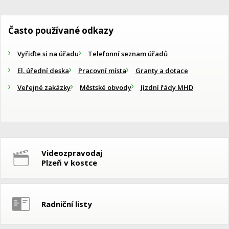
Často používané odkazy
Vyřiďte si na úřadu
Telefonní seznam úřadů
El. úřední deska
Pracovní místa
Granty a dotace
Veřejné zakázky
Městské obvody
Jízdní řády MHD
Videozpravodaj
Plzeň v kostce
Radniční listy