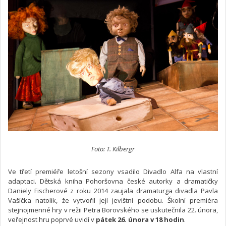
Foto: T. Kilbergr
Ve třetí premiéře letošní sezony vsadilo Divadlo Alfa na vlastní
adaptaci. Dětská kniha Pohoršovna české autorky a dramatičky
Daniely Fischerové z roku 2014 zaujala dramaturga divadla Pavla
Vašíčka natolik, že vytvořil její jevištní podobu. Školní premiéra
stejnojmenné hry v režii Petra Borovského se uskutečnila 22. února,
veřejnost hru poprvé uvidí v
pátek 26. února v 18 hodin
.