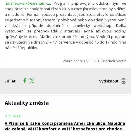
halamkova.k@seznam.cz
. Program připravuje produkční tým ve
spolupráci se společností Plzeň 2015 a chce jím oslovit rodiny s dětmi
a mladé lidi. Forma i způsob prezentace jsou zcela otevřené. „Může
se jednat o hudební, taneční, pohybové nebo divadelní vystoupení,
v ideálním případě doplněné o umělecký workshop. Délka
vystoupení se předpokládá v intervalu jedné až dvou hodin,“
upřesňuje Marcela Mašínová z produkčního týmu. Vedlejší program
se uskuteční ve dnech 2. – 17. července v době od 15 do 17 hodin na
náměstí Republiky.
Zveřejněno: 15. 3. 2013, Pecuch Martin
Sdílet
Vytisknout
Aktuality z města
7. 8. 2026
V Plzni se blíží ke konci proměna Americké ulice. Nabídne
víc zeleně, větší komfort a vyšší bezpečnost pro chodce