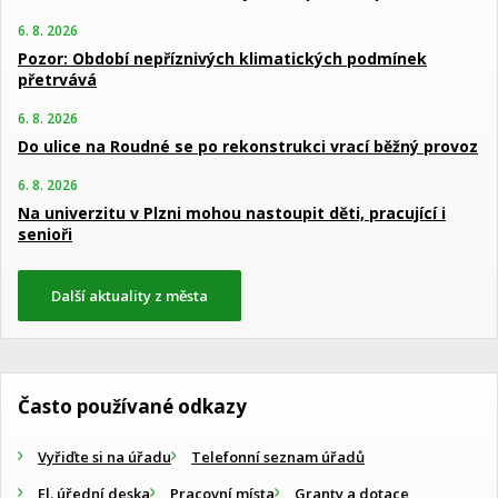
6. 8. 2026
Pozor: Období nepříznivých klimatických podmínek
přetrvává
6. 8. 2026
Do ulice na Roudné se po rekonstrukci vrací běžný provoz
6. 8. 2026
Na univerzitu v Plzni mohou nastoupit děti, pracující i
senioři
Další aktuality z města
Často používané odkazy
Vyřiďte si na úřadu
Telefonní seznam úřadů
El. úřední deska
Pracovní místa
Granty a dotace