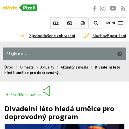
Přeskočit
na
obsah
MENU
Zjednodušené zobrazení
Sluchově postižení
Přejít na ...
Úvod
O městě
Aktuality
Aktuality z města
Divadelní léto
hledá umělce pro doprovodný…
Přečíst článek nahlas
Divadelní léto hledá umělce pro
doprovodný program