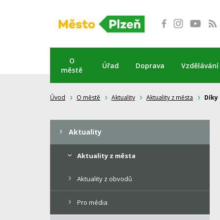
Přeskočit
na
obsah
O
Úřad
Doprava
Vzdělávání
městě
Úvod
O městě
Aktuality
Aktuality z města
Díky
Aktuality
Aktuality z města
Aktuality z obvodů
Pro média