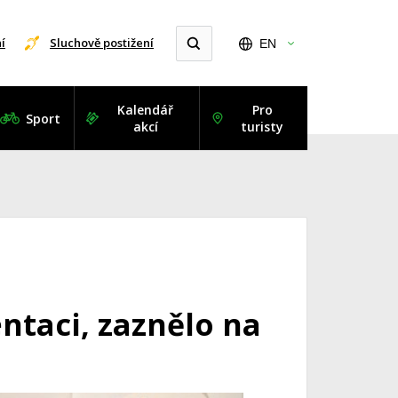
í
Sluchově postižení
EN
Kalendář
Pro
Sport
akcí
turisty
ntaci, zaznělo na