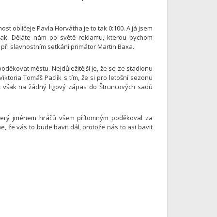
t obličeje Pavla Horvátha je to tak 0:100. A já jsem
ázrak. Děláte nám po světě reklamu, kterou bychom
kl při slavnostním setkání primátor Martin Baxa.
oděkovat městu. Nejdůležitější je, že se ze stadionu
 Viktoria Tomáš Paclík s tím, že si pro letošní sezonu
íc však na žádný ligový zápas do Štruncových sadů
 který jménem hráčů všem přítomným poděkoval za
, že vás to bude bavit dál, protože nás to asi bavit