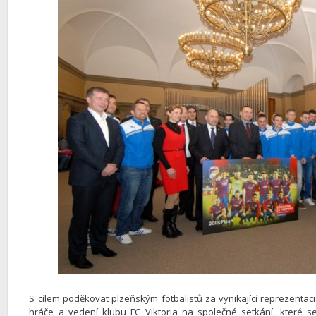
S cílem poděkovat plzeňským fotbalistů za vynikající reprezentac
hráče a vedení klubu FC Viktoria na společné setkání, které s