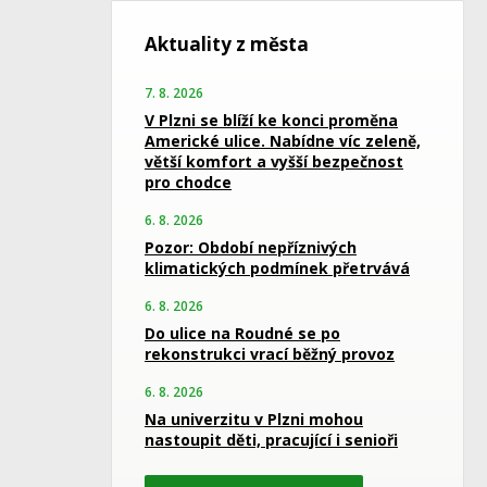
Aktuality z města
7. 8. 2026
V Plzni se blíží ke konci proměna
Americké ulice. Nabídne víc zeleně,
větší komfort a vyšší bezpečnost
pro chodce
6. 8. 2026
Pozor: Období nepříznivých
klimatických podmínek přetrvává
6. 8. 2026
Do ulice na Roudné se po
rekonstrukci vrací běžný provoz
6. 8. 2026
Na univerzitu v Plzni mohou
nastoupit děti, pracující i senioři