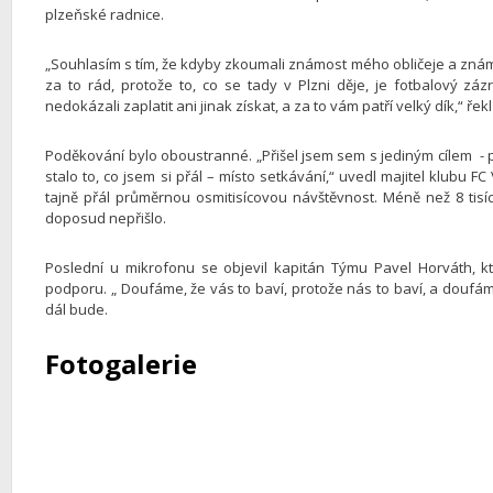
plzeňské radnice.
„Souhlasím s tím, že kdyby zkoumali známost mého obličeje a známos
za to rád, protože to, co se tady v Plzni děje, je fotbalový z
nedokázali zaplatit ani jinak získat, a za to vám patří velký dík,“ ře
Poděkování bylo oboustranné. „Přišel jsem sem s jediným cílem - p
stalo to, co jsem si přál – místo setkávání,“ uvedl majitel klubu FC
tajně přál průměrnou osmitisícovou návštěvnost. Méně než 8 tis
doposud nepřišlo.
Poslední u mikrofonu se objevil kapitán Týmu Pavel Horváth,
podporu. „ Doufáme, že vás to baví, protože nás to baví, a doufáme
dál bude.
Fotogalerie