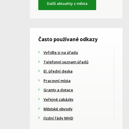
Další aktuality z města
Často používané odkazy
Vyřiďte si na úřadu
Telefonní seznam úřadů
El. úřední deska
Pracovní místa
Granty a dotace
Veřejné zakázky
Městské obvody
Jízdní řády MHD