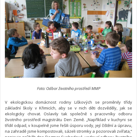
Foto: Odbor životního prostředí MMP
V ekologickou domácnost rodiny Liškových se proměnily třídy
základní školy v Křimicích, aby se v nich děti dozvěděly, jak se
ekologicky chovat. Oslavily tak společně s pracovníky odboru
životního prostředí magistrátu Den Země. „Například v kuchyni se
třídil odpad, v koupelně jsme řešili úsporu vody, její čištění a úpravu,
na zahradě jsme kompostovali, sázeli stromky a pozorovali zvířata,“
popisuje průběh dne Dagmar Svobodová, vedoucí odboru životního