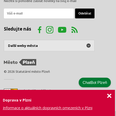
Nechte si pohodlně zasílat novinky na svůj e-mail
Sledujte nás
© 2026 Statutární město Plzeň
ChatBot Plzeň
náměstí Republiky 1
301 00 Plzeň
Doprava v Plzni
Tel.: +420 378 031 111
E-mail:
posta@plzen.eu
Informace o aktuálních dopravních omezeních v Plzni