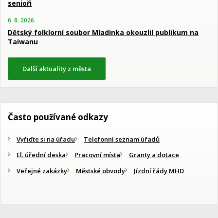
senioři
6. 8. 2026
Dětský folklorní soubor Mladinka okouzlil publikum na
Taiwanu
Další aktuality z města
Často používané odkazy
Vyřiďte si na úřadu
Telefonní seznam úřadů
El. úřední deska
Pracovní místa
Granty a dotace
Veřejné zakázky
Městské obvody
Jízdní řády MHD