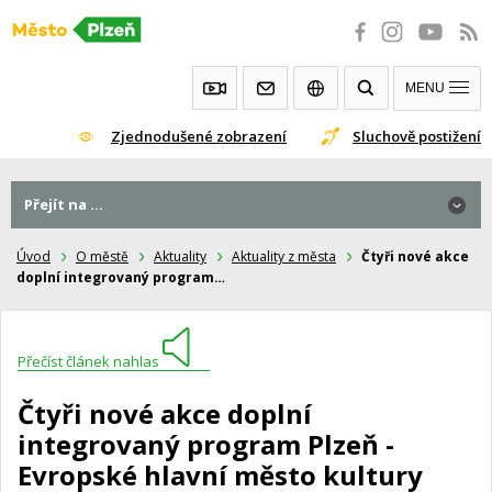
Přeskočit
na
obsah
MENU
Zjednodušené zobrazení
Sluchově postižení
Přejít na ...
Úvod
O městě
Aktuality
Aktuality z města
Čtyři nové akce
doplní integrovaný program…
Přečíst článek nahlas
Čtyři nové akce doplní
integrovaný program Plzeň -
Evropské hlavní město kultury