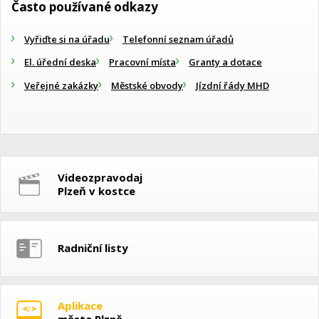
Často používané odkazy
Vyřiďte si na úřadu
Telefonní seznam úřadů
El. úřední deska
Pracovní místa
Granty a dotace
Veřejné zakázky
Městské obvody
Jízdní řády MHD
Videozpravodaj
Plzeň v kostce
Radniční listy
Aplikace
města Plzně