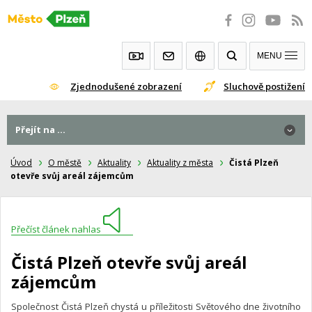
Přeskočit
na
obsah
MENU
Zjednodušené zobrazení
Sluchově postižení
Přejít na ...
Úvod
O městě
Aktuality
Aktuality z města
Čistá Plzeň
otevře svůj areál zájemcům
Přečíst článek nahlas
Čistá Plzeň otevře svůj areál
zájemcům
Společnost Čistá Plzeň chystá u příležitosti Světového dne životního