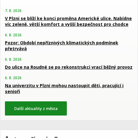
7. 8. 2026
V Plzni se blíží ke konci proměna Americké ulice. Nabídne
víc zeleně, větší komfort a vyšší bezpečnost pro chodce
6. 8. 2026
Pozor: Období nepříznivých klimatických podmínek
přetrvává
6. 8. 2026
Do ulice na Roudné se po rekonstrukci vrací běžný provoz
6. 8. 2026
Na univerzitu v Plzni mohou nastoupit děti, pracující i
senioři
Další aktuality z města