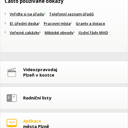
Často používané odkazy
Vyřiďte si na úřadu
Telefonní seznam úřadů
El. úřední deska
Pracovní místa
Granty a dotace
Veřejné zakázky
Městské obvody
Jízdní řády MHD
Videozpravodaj
Plzeň v kostce
Radniční listy
Aplikace
města Plzně