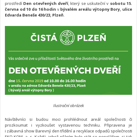
prostředí
Den otevřených dveří
, který se uskuteční v
sobotu 15.
června od 10 do 16 hodin
v
bývalém areálu výtopny Bory, ulice
Edvarda Beneše 430/23, Plzeň
.
Ilustrační obrázek
Návštěvníci si budou moci prohlédnout areál společnosti či
prozkoumat i vyzkoušet vystavenou techniku. Připravena je
i zábavná show Barevný den třídění a recyklace odpadů společnosti
EKO-KOM, a. s. Každý, jehož přáním bylo stát se popelářem, si tak