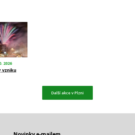
0. 2026
y vzniku
Další akce v Plzni
Novinky e-mailem