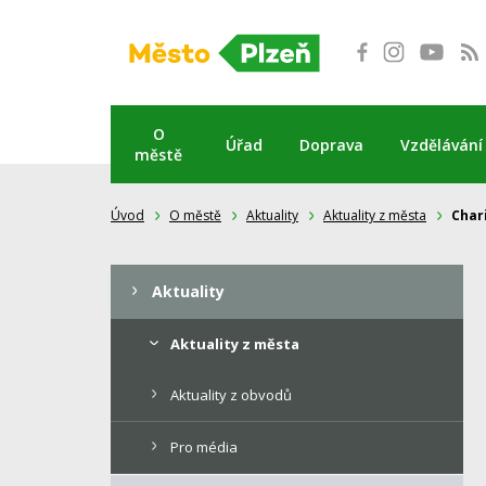
Přeskočit
na
obsah
O
Úřad
Doprava
Vzdělávání
městě
Úvod
O městě
Aktuality
Aktuality z města
Char
Aktuality
Aktuality z města
Aktuality z obvodů
Pro média