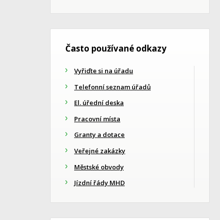
Často používané odkazy
Vyřiďte si na úřadu
Telefonní seznam úřadů
El. úřední deska
Pracovní místa
Granty a dotace
Veřejné zakázky
Městské obvody
Jízdní řády MHD