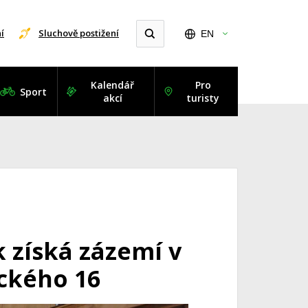
í
Sluchově postižení
EN
Kalendář
Pro
Sport
akcí
turisty
k získá zázemí v
ckého 16