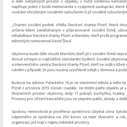
a dále nebytových prostor v objektu, v nichž vzniknou kancelář
naplňuje jeden z bodů memoranda o vzájemné spolupráci, které s
osobám ohroženým sociálním vyloučením či již sociálně vyloučeným
„Charitní sociální podnik zřídila Diecézní charita Plzeň, která c
určena lidem zaměstnaným v připravované sociální firmě, uživa
rehabilitace Diecézní charity Plzeň a klientům, kteří prošli programe
městských nemovitostí David Šlouf.
Ubytovna bude dále sloužit klientům, kteří již v sociální firmě nepr
dosud schopni si najít běžné standardní bydlení. Sociální ubytovn
a intervenčního centra Diecézní charity Plzeň, kteří se ocitli v tíž
násilím v případě, že jsou nuceny urychleně odejít z domova a pod
Budova na adrese Palackého 16 je ve vlastnictví města a měla by
Plzně z prosince 2015 zůstat i nadále. Ve třetím patře objektu j
čtverečních prostor ubytovny, tedy 11 pokojů, kuchyňka, toalety
Prostory pro zřízení kanceláře jsou ve stejném patře, sklady a dalš
Správou nemovitosti je pověřena společnost Obytná zóna Sylvá
nájemného je sjednána na 250 korun za metr čtvereční a rok, 
organizací, jež mají v nájmu městské prostory.