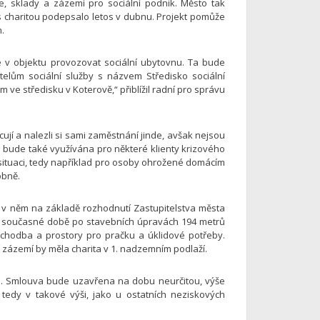
e, sklady a zázemí pro sociální podnik. Město tak
 charitou podepsalo letos v dubnu. Projekt pomůže
.
hce v objektu provozovat sociální ubytovnu. Ta bude
telům sociální služby s názvem Středisko sociální
m ve středisku v Koterově,“ přiblížil radní pro správu
acují a nalezli si sami zaměstnání jinde, avšak nejsou
a bude také využívána pro některé klienty krizového
ivé situaci, tedy například pro osoby ohrožené domácím
obně.
 v něm na základě rozhodnutí Zastupitelstva města
e v současné době po stavebních úpravách 194 metrů
, chodba a prostory pro pračku a úklidové potřeby.
í zázemí by měla charita v 1. nadzemním podlaží.
n. Smlouva bude uzavřena na dobu neurčitou, výše
tedy v takové výši, jako u ostatních neziskových