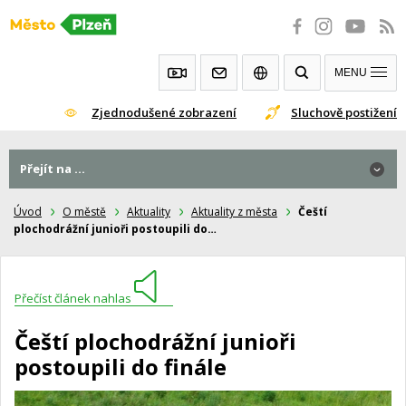
Přeskočit
na
obsah
MENU
Zjednodušené zobrazení
Sluchově postižení
Přejít na ...
Úvod
O městě
Aktuality
Aktuality z města
Čeští
plochodrážní junioři postoupili do…
Přečíst článek nahlas
Čeští plochodrážní junioři
postoupili do finále