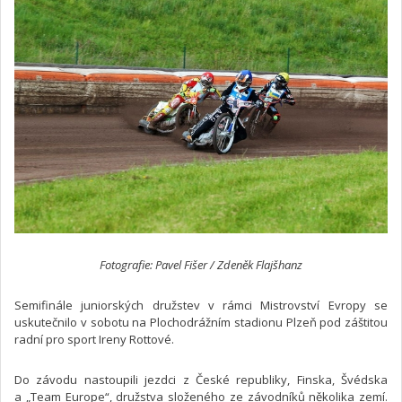
Fotografie: Pavel Fišer / Zdeněk Flajšhanz
Semifinále juniorských družstev v rámci Mistrovství Evropy se
uskutečnilo v sobotu na Plochodrážním stadionu Plzeň pod záštitou
radní pro sport Ireny Rottové.
Do závodu nastoupili jezdci z České republiky, Finska, Švédska
a „Team Europe“, družstva složeného ze závodníků několika zemí.