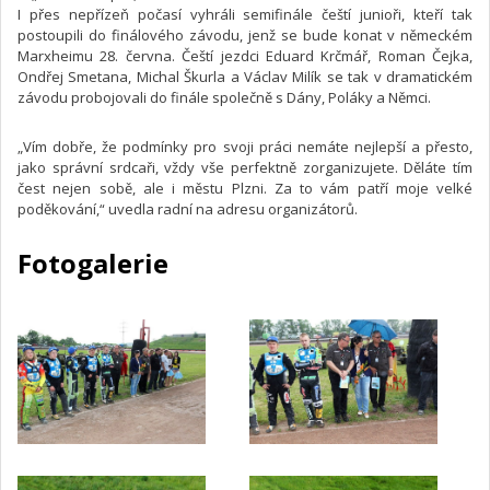
I přes nepřízeň počasí vyhráli semifinále čeští junioři, kteří tak
postoupili do finálového závodu, jenž se bude konat v německém
Marxheimu 28. června. Čeští jezdci Eduard Krčmář, Roman Čejka,
Ondřej Smetana, Michal Škurla a Václav Milík se tak v dramatickém
závodu probojovali do finále společně s Dány, Poláky a Němci.
„Vím dobře, že podmínky pro svoji práci nemáte nejlepší a přesto,
jako správní srdcaři, vždy vše perfektně zorganizujete. Děláte tím
čest nejen sobě, ale i městu Plzni. Za to vám patří moje velké
poděkování,“ uvedla radní na adresu organizátorů.
Fotogalerie