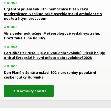
5. 8. 2026
Urgentní příjem Fakultní nemocnice Plzeň čeká
modernizace. Vznikne také psychiatrická ambulance s
nepřetržitým provozem
4. 8. 2026
Vlna veder pokračuje. Meteorologové vydali výstrahu.
Hrozí také silné bouřky
4. 8. 2026
Certifikát z Bruselu je v rukou dobrovolníků, Plzeň bojuje
o titul Evropské hlavní město dobrovolnictví 2028
4. 8. 2026
Den Plzně v Senátu oslaví 100. narozeniny populární
české loutky Hurvínka
Další aktuality z města