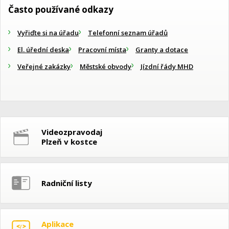
Často používané odkazy
Vyřiďte si na úřadu
Telefonní seznam úřadů
El. úřední deska
Pracovní místa
Granty a dotace
Veřejné zakázky
Městské obvody
Jízdní řády MHD
Videozpravodaj
Plzeň v kostce
Radniční listy
Aplikace