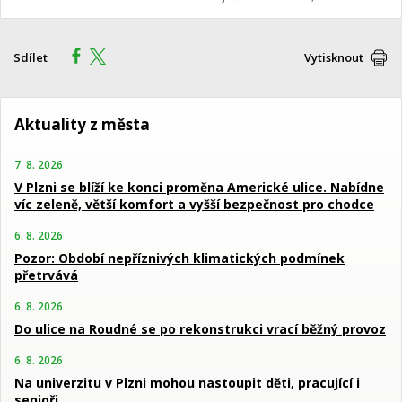
Sdílet
Vytisknout
Aktuality z města
7. 8. 2026
V Plzni se blíží ke konci proměna Americké ulice. Nabídne
víc zeleně, větší komfort a vyšší bezpečnost pro chodce
6. 8. 2026
Pozor: Období nepříznivých klimatických podmínek
přetrvává
6. 8. 2026
Do ulice na Roudné se po rekonstrukci vrací běžný provoz
6. 8. 2026
Na univerzitu v Plzni mohou nastoupit děti, pracující i
senioři