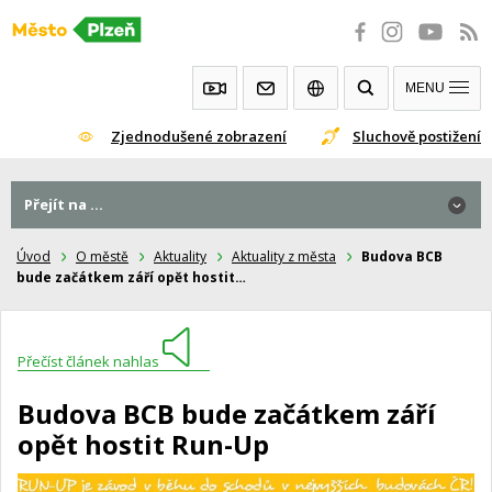
Přeskočit
na
obsah
MENU
Zjednodušené zobrazení
Sluchově postižení
Přejít na ...
Úvod
O městě
Aktuality
Aktuality z města
Budova BCB
bude začátkem září opět hostit…
Přečíst článek nahlas
Budova BCB bude začátkem září
opět hostit Run-Up