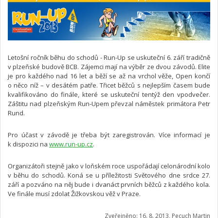
Letošní ročník běhu do schodů - Run-Up se uskuteční 6. září tradičně
v plzeňské budově BCB. Zájemci mají na výběr ze dvou závodů. Elite
je pro každého nad 16 let a běží se až na vrchol věže, Open končí
o něco níž – v desátém patře. Třicet běžců s nejlepším časem bude
kvalifikováno do finále, které se uskuteční tentýž den vpodvečer.
Záštitu nad plzeňským Run-Upem převzal náměstek primátora Petr
Rund.
Pro účast v závodě je třeba být zaregistrován. Více informací je
k dispozici na
www.run-up.cz
.
Organizátoři stejně jako v loňském roce uspořádají celonárodní kolo
v běhu do schodů. Koná se u příležitosti Světového dne srdce 27.
září a pozváno na něj bude i dvanáct prvních běžců z každého kola.
Ve finále musí zdolat Žižkovskou věž v Praze.
Zveřejněno: 16. 8. 2013, Pecuch Martin