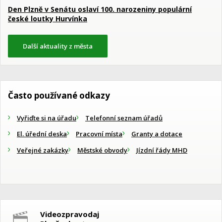
Den Plzně v Senátu oslaví 100. narozeniny populární
české loutky Hurvínka
Další aktuality z města
Často používané odkazy
Vyřiďte si na úřadu
Telefonní seznam úřadů
El. úřední deska
Pracovní místa
Granty a dotace
Veřejné zakázky
Městské obvody
Jízdní řády MHD
Videozpravodaj