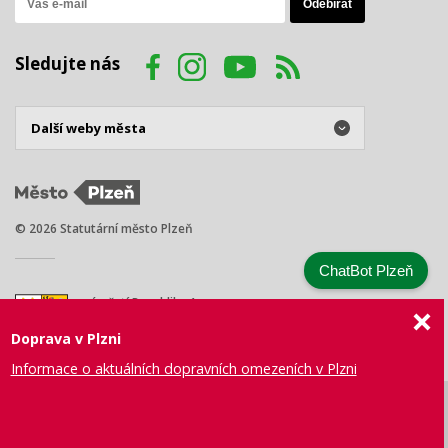
Sledujte nás
© 2026 Statutární město Plzeň
ChatBot Plzeň
náměstí Republiky 1
301 00 Plzeň
Doprava v Plzni
Tel.: +420 378 031 111
E-mail:
posta@plzen.eu
Informace o aktuálních dopravních omezeních v Plzni
Mapa
Prohlášení
Právní
Správa webu
Certifikace
stránek
o přístupnosti
ujednání
města Plzně
ISO