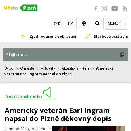
Přeskočit
na
obsah
MENU
Zjednodušené zobrazení
Sluchově postižení
Přejít na ...
Úvod
O městě
Aktuality
Aktuality z města
Americký
veterán Earl Ingram napsal do Plzně…
Přečíst článek nahlas
Americký veterán Earl Ingram
napsal do Plzně děkovný dopis
Jsem potěšen, že jsem se