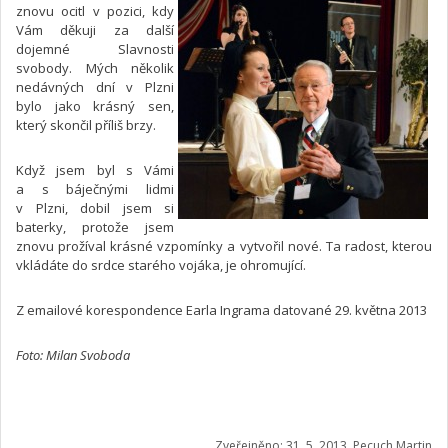
znovu ocitl v pozici, kdy
Vám děkuji za další
dojemné Slavnosti
svobody. Mých několik
nedávných dní v Plzni
bylo jako krásný sen,
který skončil příliš brzy.
Když jsem byl s Vámi
a s báječnými lidmi
v Plzni, dobil jsem si
baterky, protože jsem
znovu prožíval krásné vzpomínky a vytvořil nové. Ta radost, kterou
vkládáte do srdce starého vojáka, je ohromující.
Z emailové korespondence Earla Ingrama datované 29. května 2013
Foto: Milan Svoboda
Zveřejněno: 31. 5. 2013, Pecuch Martin