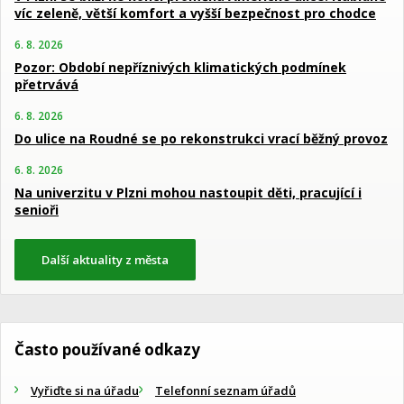
víc zeleně, větší komfort a vyšší bezpečnost pro chodce
6. 8. 2026
Pozor: Období nepříznivých klimatických podmínek
přetrvává
6. 8. 2026
Do ulice na Roudné se po rekonstrukci vrací běžný provoz
6. 8. 2026
Na univerzitu v Plzni mohou nastoupit děti, pracující i
senioři
Další aktuality z města
Často používané odkazy
Vyřiďte si na úřadu
Telefonní seznam úřadů