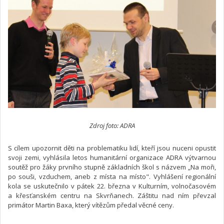
Zdroj foto: ADRA
S cílem upozornit děti na problematiku lidí, kteří jsou nuceni opustit
svoji zemi, vyhlásila letos humanitární organizace ADRA výtvarnou
soutěž pro žáky prvního stupně základních škol s názvem „Na moři,
po souši, vzduchem, aneb z místa na místo". Vyhlášení regionální
kola se uskutečnilo v pátek 22. března v Kulturním, volnočasovém
a křesťanském centru na Skvrňanech. Záštitu nad ním převzal
primátor Martin Baxa, který vítězům předal věcné ceny.