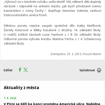
„Výkresů se v letošním ročníku sešlo téměř 160, některé děti doplnily
obrázek i odpovědí na anketní otázku ,Jak bych představil svému
kamarádovi z ciziny Čechy´,“ doplňuje Stanislav Valenta, vedoucí
Dobrovolnického centra Plzeň.
Dětskou porotu nejvíce zaujalo společné dílo Katky Maříkové,
Žanety Kotorové a Bětky Kasalové z družiny 14. základní školy.
U rodičů zvítězil obrázek Lucie Havlové z I. B 26. základní školy.
Odborná porota vybrala kresbu Martina Pecha z I. A Schwarzovy
základní školy.
Zveřejněno: 25. 3. 2013, Pecuch Martin
Sdílet
Vytisknout
Aktuality z města
7. 8. 2026
V Plzni se blíží ke konci proměna Americké ulice. Nabídne