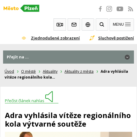
Přeskočit
na
obsah
MENU
Zjednodušené zobrazení
Sluchově postižení
Přejít na ...
Úvod
O městě
Aktuality
Aktuality z města
Adra vyhlásila
vítěze regionálního kola…
Přečíst článek nahlas
Adra vyhlásila vítěze regionálního
kola výtvarné soutěže