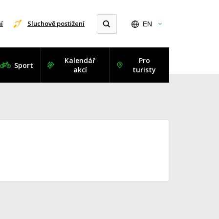
í
Sluchově postižení
EN
Kalendář
Pro
Sport
akcí
turisty