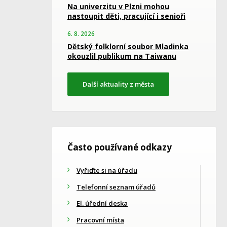
Na univerzitu v Plzni mohou
nastoupit děti, pracující i senioři
6. 8. 2026
Dětský folklorní soubor Mladinka
okouzlil publikum na Taiwanu
Další aktuality z města
Často používané odkazy
Vyřiďte si na úřadu
Telefonní seznam úřadů
El. úřední deska
Pracovní místa