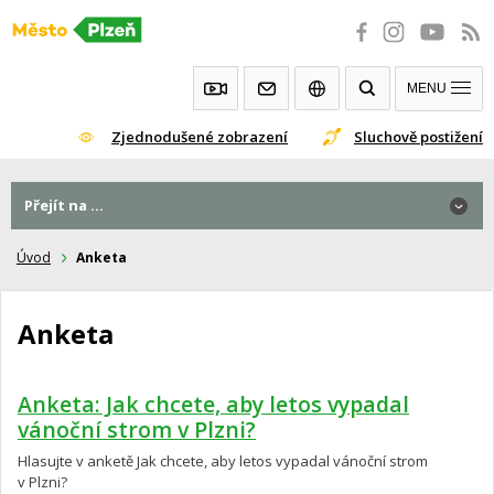
Přeskočit
na
obsah
MENU
Zjednodušené zobrazení
Sluchově postižení
Přejít na ...
Úvod
Anketa
Anketa
Anketa: Jak chcete, aby letos vypadal
vánoční strom v Plzni?
Hlasujte v anketě Jak chcete, aby letos vypadal vánoční strom
v Plzni?