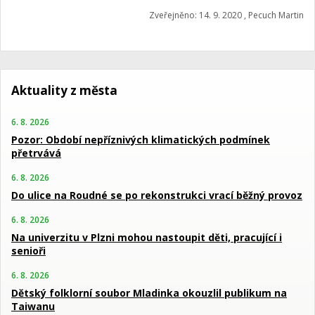
Zveřejněno: 14. 9. 2020 , Pecuch Martin
Aktuality z města
6. 8. 2026
Pozor: Období nepříznivých klimatických podmínek
přetrvává
6. 8. 2026
Do ulice na Roudné se po rekonstrukci vrací běžný provoz
6. 8. 2026
Na univerzitu v Plzni mohou nastoupit děti, pracující i
senioři
6. 8. 2026
Dětský folklorní soubor Mladinka okouzlil publikum na
Taiwanu