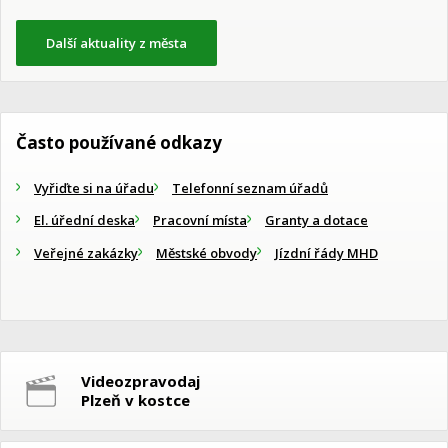
Další aktuality z města
Často používané odkazy
Vyřiďte si na úřadu
Telefonní seznam úřadů
El. úřední deska
Pracovní místa
Granty a dotace
Veřejné zakázky
Městské obvody
Jízdní řády MHD
Videozpravodaj
Plzeň v kostce